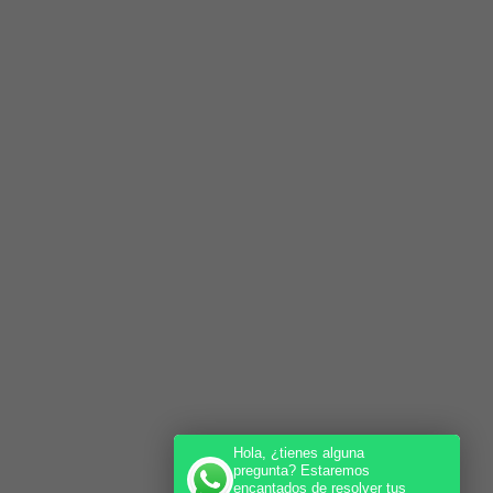
Hola, ¿tienes alguna
pregunta? Estaremos
encantados de resolver tus